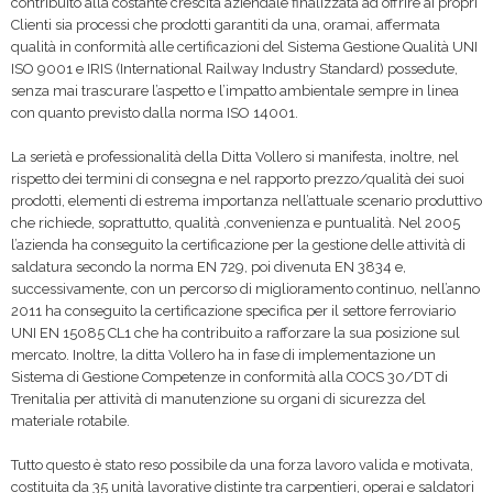
contribuito alla costante crescita aziendale finalizzata ad offrire ai propri
Clienti sia processi che prodotti garantiti da una, oramai, affermata
qualità in conformità alle certificazioni del Sistema Gestione Qualità UNI
ISO 9001 e IRIS (International Railway Industry Standard) possedute,
senza mai trascurare l’aspetto e l’impatto ambientale sempre in linea
con quanto previsto dalla norma ISO 14001.
La serietà e professionalità della Ditta Vollero si manifesta, inoltre, nel
rispetto dei termini di consegna e nel rapporto prezzo/qualità dei suoi
prodotti, elementi di estrema importanza nell’attuale scenario produttivo
che richiede, soprattutto, qualità ,convenienza e puntualità. Nel 2005
l’azienda ha conseguito la certificazione per la gestione delle attività di
saldatura secondo la norma EN 729, poi divenuta EN 3834 e,
successivamente, con un percorso di miglioramento continuo, nell’anno
2011 ha conseguito la certificazione specifica per il settore ferroviario
UNI EN 15085 CL1 che ha contribuito a rafforzare la sua posizione sul
mercato. Inoltre, la ditta Vollero ha in fase di implementazione un
Sistema di Gestione Competenze in conformità alla COCS 30/DT di
Trenitalia per attività di manutenzione su organi di sicurezza del
materiale rotabile.
Tutto questo è stato reso possibile da una forza lavoro valida e motivata,
costituita da 35 unità lavorative distinte tra carpentieri, operai e saldatori