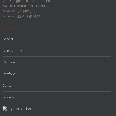
Via U. Migliaccio area P.I.P., snc
80016 Marano di Napoli (Na)
p.iva 08852151219
tel. e fax +39 081.5263371
Azienda
Servizi
Attrezzature
Certificazioni
Portfolio
Contatti
privacy
english version